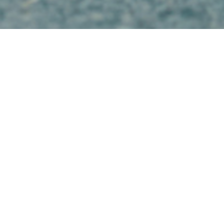
Suchen
Neueste
Beiträge
Stellenausschreibung
Radschulwegpläne
Tour de Kultur im