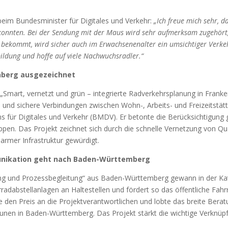
beim Bundesminister für Digitales und Verkehr:
„Ich freue mich sehr, d
konnten. Bei der Sendung mit der Maus wird sehr aufmerksam zugehört, 
 bekommt, wird sicher auch im Erwachsenenalter ein umsichtiger Verke
bildung und hoffe auf viele Nachwuchsradler.“
enberg ausgezeichnet
 „Smart, vernetzt und grün – integrierte Radverkehrsplanung in Franken
 und sichere Verbindungen zwischen Wohn-, Arbeits- und Freizeitstät
für Digitales und Verkehr (BMDV). Er betonte die Berücksichtigung g
en. Das Projekt zeichnet sich durch die schnelle Vernetzung von Qua
armer Infrastruktur gewürdigt.
munikation geht nach Baden-Württemberg
zung und Prozessbegleitung“ aus Baden-Württemberg gewann in der Ka
adabstellanlagen an Haltestellen und fördert so das öffentliche Fah
hte den Preis an die Projektverantwortlichen und lobte das breite B
nen in Baden-Württemberg. Das Projekt stärkt die wichtige Verknü